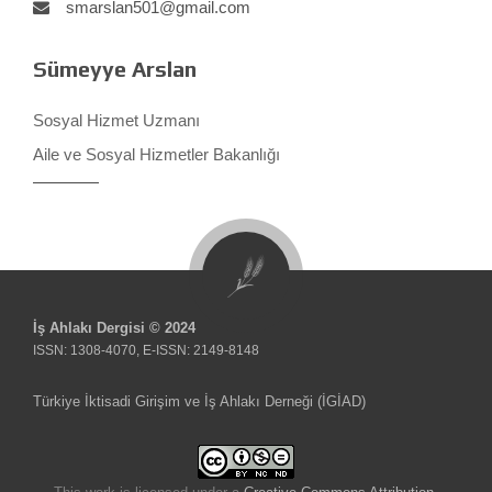
smarslan501@gmail.com
Sümeyye Arslan
Sosyal Hizmet Uzmanı
Aile ve Sosyal Hizmetler Bakanlığı
İş Ahlakı Dergisi © 2024
ISSN: 1308-4070, E-ISSN: 2149-8148
Türkiye İktisadi Girişim ve İş Ahlakı Derneği (İGİAD)