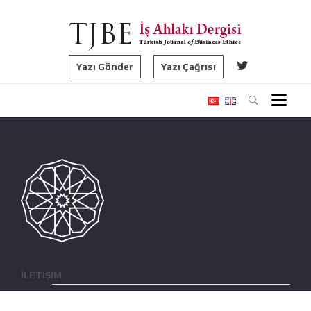
Yazı Gönder
Yazı Çağrısı
İLETIŞIM